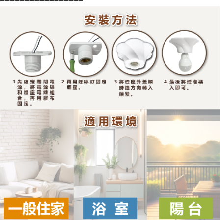
➖➖➖➖➖➖➖➖➖➖➖➖➖➖➖➖➖