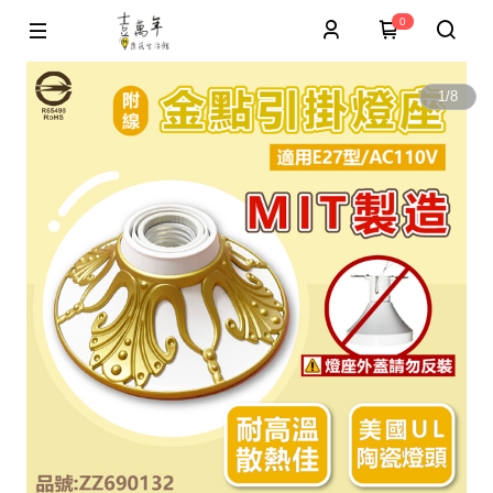
0
1
/
8