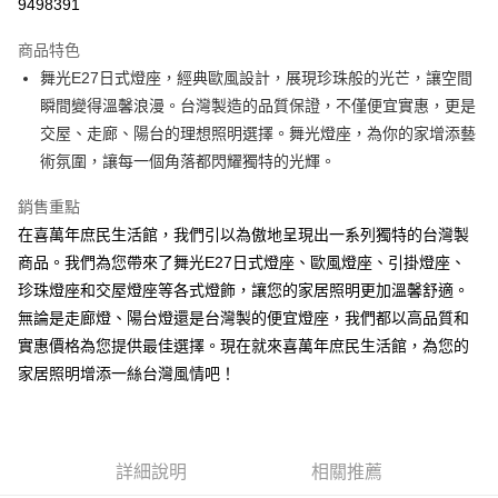
9498391
ATM付款
商品特色
舞光E27日式燈座，經典歐風設計，展現珍珠般的光芒，讓空間
運送方式
瞬間變得溫馨浪漫。台灣製造的品質保證，不僅便宜實惠，更是
全家取貨付款
交屋、走廊、陽台的理想照明選擇。舞光燈座，為你的家增添藝
每筆NT$60
術氛圍，讓每一個角落都閃耀獨特的光輝。
7-11取貨付款
銷售重點
每筆NT$60
在喜萬年庶民生活館，我們引以為傲地呈現出一系列獨特的台灣製
商品。我們為您帶來了舞光E27日式燈座、歐風燈座、引掛燈座、
宅配
珍珠燈座和交屋燈座等各式燈飾，讓您的家居照明更加溫馨舒適。
每筆NT$160，滿NT$10,000(含以上)免運費
無論是走廊燈、陽台燈還是台灣製的便宜燈座，我們都以高品質和
實惠價格為您提供最佳選擇。現在就來喜萬年庶民生活館，為您的
家居照明增添一絲台灣風情吧！
詳細說明
相關推薦