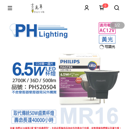
0
1
/
2