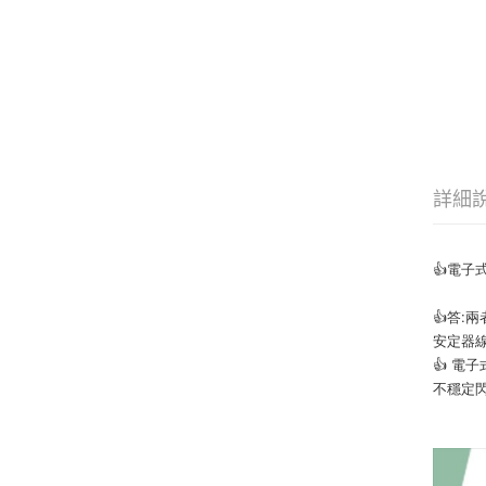
詳細
👍電子
👍答:
安定器
👍 
不穩定