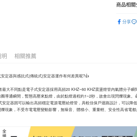
每筆NT$6
商品相關分
宅配
世界光
分享
每筆NT$1
說明
相關推薦
式安定器與感抗式(傳統式)安定器運作有何差異呢?👍
兩者最大不同點是電子式安定器採用高頻20 KHZ~60 KHZ震盪燈管內氣體分
線圈導通瞬間，暫態高壓來點燈，由於點燈過程約1~2秒，故會出現閃爍現象。
電子式安定器因可以輸出高頻穩定電源電壓給燈管，具較佳保戶迴路設計，可以降
閃爍現象，不受市電電壓變動影響，無噪音、體積小、重量輕、安全性高省電都是