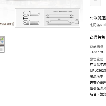
付款與運
宅配滿NT$
付款方式
商品特色
信用卡一
商品編號
11387791
超商取貨
銷售重點
ATM付款
在喜萬年庶
UPL03
業環境中
運送方式
需擔心電
全家取貨
落都充滿
每筆NT$6
結合，讓
7-11取貨