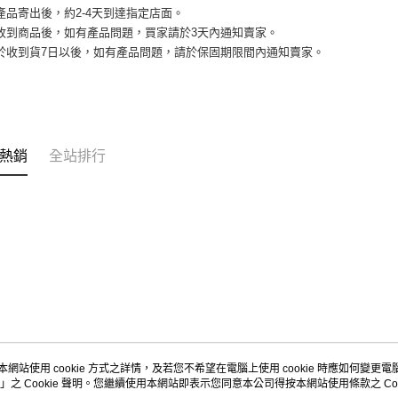
產品寄出後，約2-4天到達指定店面。
家收到商品後，如有產品問題，買家請於3天內通知賣家。
品於收到貨7日以後，如有產品問題，請於保固期限間內通知賣家。
熱銷
全站排行
本網站使用 cookie 方式之詳情，及若您不希望在電腦上使用 cookie 時應如何變更電腦的
」之 Cookie 聲明。您繼續使用本網站即表示您同意本公司得按本網站使用條款之 Coo
關於我們
客服資訊