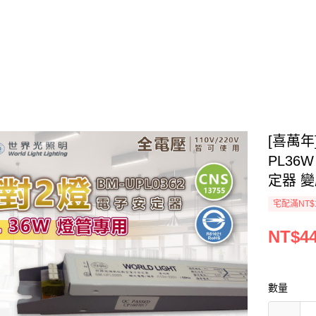
[喜萬年
PL36
定器 
宅配滿NT$1
NT$4
數量