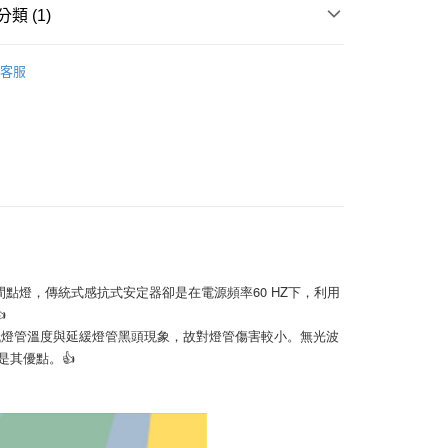
0
類 (1)
安定器
客服
60，滿NT$10,000(含以上)免運費
子瞬間點燈，傳統式感抗式安定器卻是在電源頻率60 HZ下，利用

低燈管溫度與延緩燈管黑頭現象，故對燈管傷害較小。無光波
其優點。👍