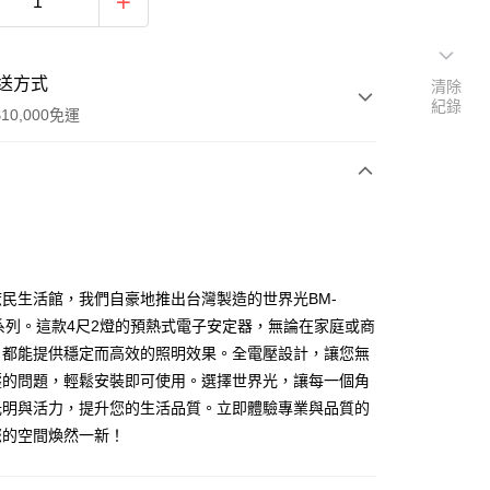
送方式
清除
紀錄
10,000免運
次付款
付款
民生活館，我們自豪地推出台灣製造的世界光BM-
62系列。這款4尺2燈的預熱式電子安定器，無論在家庭或商
，都能提供穩定而高效的照明效果。全電壓設計，讓您無
壓的問題，輕鬆安裝即可使用。選擇世界光，讓每一個角
付款
光明與活力，提升您的生活品質。立即體驗專業與品質的
0
您的空間煥然一新！
付款