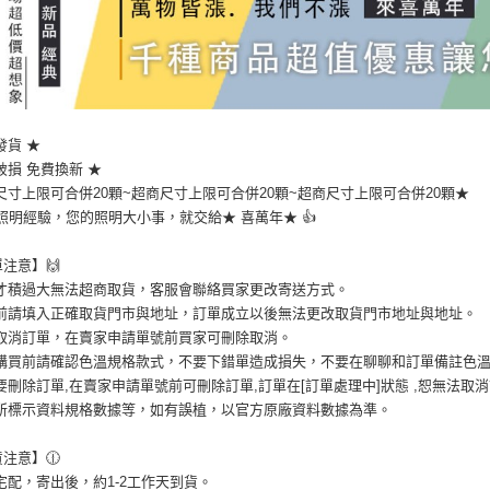
發貨 ★
破損 免費換新 ★
尺寸上限可合併20顆~超商尺寸上限可合併20顆~超商尺寸上限可合併20顆★
0年照明經驗，您的照明大小事，就交給★ 喜萬年★ 👍
單注意】🙌
品才積過大無法超商取貨，客服會聯絡買家更改寄送方式。
單前請填入正確取貨門市與地址，訂單成立以後無法更改取貨門市地址與地址。
要取消訂單，在賣家申請單號前買家可刪除取消。
單購買前請確認色溫規格款式，不要下錯單造成損失，不要在聊聊和訂單備註色
要刪除訂單,在賣家申請單號前可刪除訂單,訂單在[訂單處理中]狀態 ,恕無法取消
品所標示資料規格數據等，如有誤植，以官方原廠資料數據為準。
貨注意】🕧
宅配，寄出後，約1-2工作天到貨。