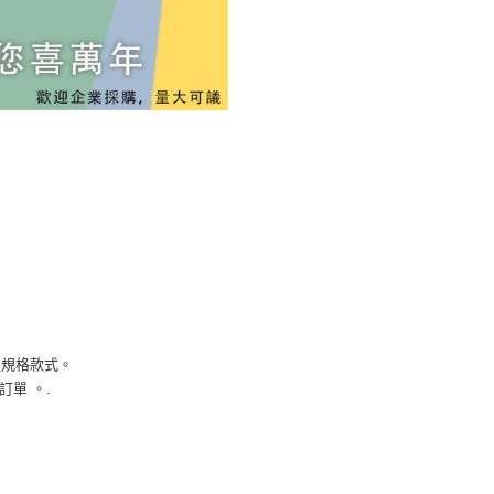
溫規格款式。
訂單 。.