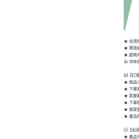
★ 台灣
★ 寄送
★ 超商
👍 3
🙌【訂
★ 商
★ 下
★ 若
★ 下
★ 買家
★ 產
🕧【出
★ 產品