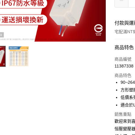
付款與運
宅配滿NT$
付款方式
商品特色
信用卡一
商品編號
11387338
超商取貨
商品特色
ATM付款
90~26
方形塑
低價系
運送方式
適合於
全家取貨
銷售重點
每筆NT$6
歡迎來到喜
恒壓變壓器
7-11取貨