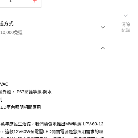
送方式
清除
紀錄
10,000免運
次付款
付款
4VAC
膠外殼，IP67防護等級-防水
列
LED室內照明相關應用
付款
0
萬年庶民生活館，我們驕傲地推出MW明緯 LPV-60-12
，這款12V60W全電壓LED開關電源是您照明需求的理
付款