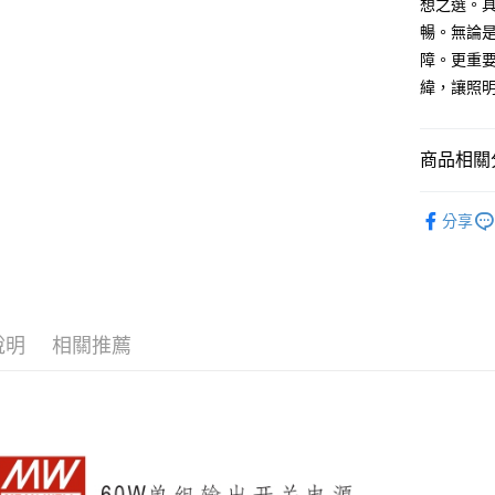
想之選。具
每筆NT$6
暢。無論
宅配
障。更重
每筆NT$1
緯，讓照
商品相關分
MW明緯
分享
說明
相關推薦