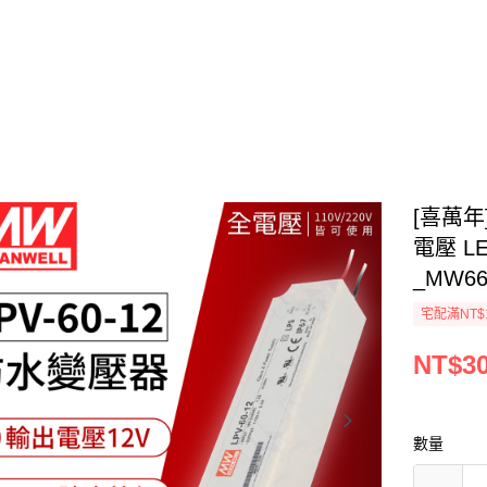
[喜萬年]
電壓 L
_MW66
宅配滿NT$1
NT$3
數量