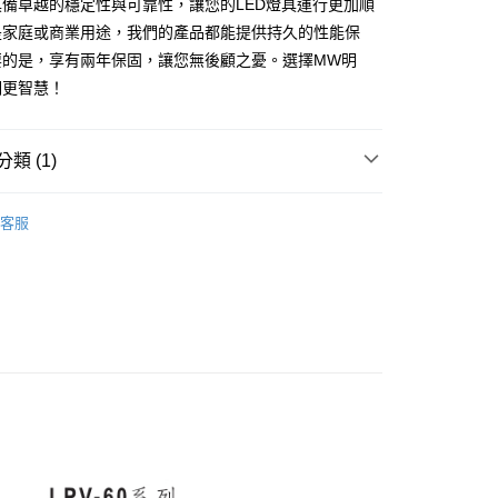
備卓越的穩定性與可靠性，讓您的LED燈具運行更加順
0
是家庭或商業用途，我們的產品都能提供持久的性能保
要的是，享有兩年保固，讓您無後顧之憂。選擇MW明
60，滿NT$10,000(含以上)免運費
明更智慧！
類 (1)
變壓器
客服