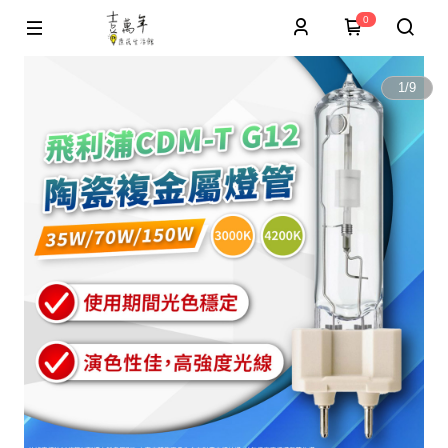
0
1
/
9