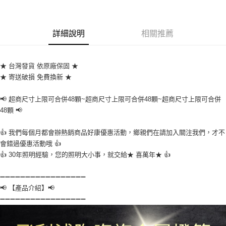
ATM付款
運送方式
詳細說明
相關推薦
全家取貨付款
每筆NT$60
★ 台灣發貨 依原廠保固 ★
7-11取貨付款
★ 寄送破損 免費換新 ★
每筆NT$60
📢 超商尺寸上限可合併48顆~超商尺寸上限可合併48顆~超商尺寸上限可合併
宅配
48顆 📢
每筆NT$160，滿NT$10,000(含以上)免運費
👍 我們每個月都會辦熱銷商品好康優惠活動，鄉親們在請加入關注我們，才不
會錯過優惠活動哦 👍
👍 30年照明經驗，您的照明大小事，就交給★ 喜萬年★ 👍
➖➖➖➖➖➖➖➖➖➖➖➖➖➖➖➖➖
📢 【產品介紹】📢
➖➖➖➖➖➖➖➖➖➖➖➖➖➖➖➖➖