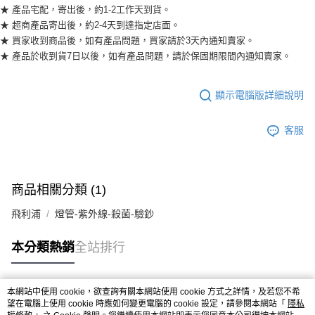
★ 產品宅配，寄出後，約1-2工作天到貨。
★ 超商產品寄出後，約2-4天到達指定店面。
★ 買家收到商品後，如有產品問題，買家請於3天內通知賣家。
★ 產品於收到貨7日以後，如有產品問題，請於保固期限間內通知賣家。
顯示電腦版詳細說明
客服
商品相關分類 (1)
飛利浦
燈管-紫外線-殺菌-驗鈔
本分類熱銷
全站排行
本網站中使用 cookie，欲查詢有關本網站使用 cookie 方式之詳情，及若您不希
熱門標籤
望在電腦上使用 cookie 時應如何變更電腦的 cookie 設定，請參閱本網站「
隱私