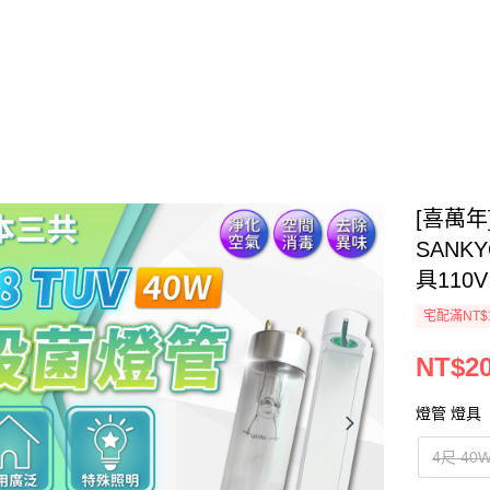
[喜萬年
SANK
具110V
宅配滿NT$1
NT$20
燈管 燈具
4尺 4