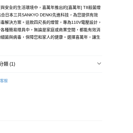
與安全的生活環境中，喜萬年推出的[喜萬年] T8殺菌燈
結合日本三共SANKYO DENKI先進科技，為您提供有效
毒解決方案。這款四尺長的燈管，專為110V電壓設計，
於各種簡易燈具中，無論是家庭或商業空間，都能有效消
的細菌與病毒，保障您和家人的健康。選擇喜萬年，讓生
。
類 (1)
燈管
客服