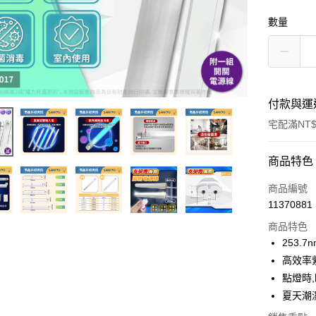
數量
付款與運
宅配滿NT$
付款方式
商品特色
信用卡一
商品編號
11370881
ATM付款
商品特色
253.
運送方式
高效率
點燈時
宅配
夏天潮
每筆NT$1