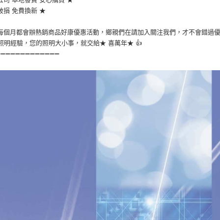
破損 免費換新 ★
們每個月都會辦熱銷商品好康優惠活動，鄉親們在請加入關注我們，才不會錯過優惠
0年照明經驗，您的照明大小事，就交給★ 喜萬年★ 👍
➖➖➖➖➖➖➖➖➖➖➖➖➖