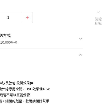
清除
紀錄
送方式
10,000免運
次付款
7nm波長放射,殺菌效果佳
紫外線專用燈管，UVC效果佳40W
,眼睛不可以直視燈管
濕，細菌的剋星，杜絕病菌好幫手
60，滿NT$10,000(含以上)免運費