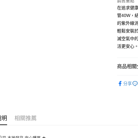
銷售重點
在追求健康
管40W，
的紫外線消
輕鬆安裝
滅空氣中
活更安心
商品相關分
日本三共
分享
說明
相關推薦
公司 本地發貨 安心購買 ★