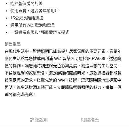
遙控整個房間的燈
全家取貨付款
使用直覺，適合各年齡用戶
每筆NT$60
15公尺長距離遙控
適用所有WiZ 燈泡和燈具
7-11取貨付款
一鍵選擇夜燈和4種最愛燈光模式
每筆NT$60
銷售重點
宅配
在現代生活中，智慧照明已成為提升居家氛圍的重要元素。喜萬年
每筆NT$160，滿NT$10,000(含以上)免運費
庶民生活館為您推薦飛利浦 WiZ 智慧照明遙控器 PW006，透過簡
便的操作，讓您隨時調整燈光色彩與亮度，創造理想的生活空間。
不論是溫馨的家庭聚會，還是靜謐的閱讀時光，這款遙控器都能輕
鬆滿足您的需求。搭載先進的 Wi-Fi 技術，讓您隨時隨地掌握家中
照明，為生活增添無限可能。立即體驗智慧照明的魅力，讓每一個
瞬間都充滿光彩！
詳細說明
相關推薦