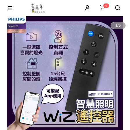
0
1
/
6