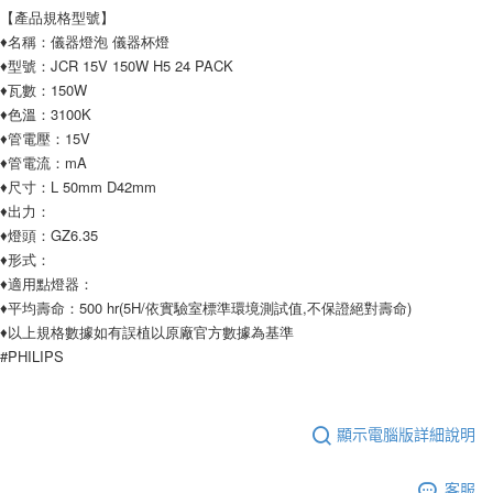
【產品規格型號】
♦名稱：儀器燈泡 儀器杯燈
♦型號：JCR 15V 150W H5 24 PACK
♦瓦數：150W
♦色溫：3100K
♦管電壓：15V
♦管電流：mA
♦尺寸：L 50mm D42mm
♦出力：
♦燈頭：GZ6.35
♦形式：
♦適用點燈器：
♦平均壽命：500 hr(5H/依實驗室標準環境測試值,不保證絕對壽命)
♦以上規格數據如有誤植以原廠官方數據為基準
#PHILIPS
顯示電腦版詳細說明
客服