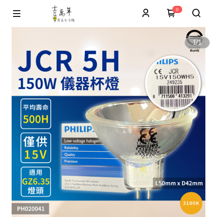
0
1
/
1