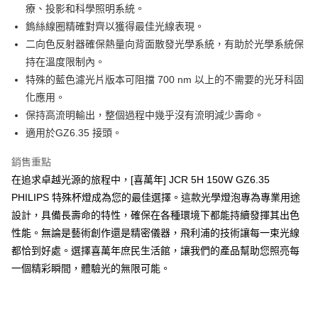
療、投影和科學照明系統。
全家取貨付款
鎢絲線圈精確對齊以獲得最佳光線表現。
每筆NT$60
二向色反射器確保熱量向背面散發光學系統，有助於光學系統保
持在溫度限制內。
7-11取貨付款
特殊的藍色濾光片版本可阻擋 700 nm 以上的不需要的光牙科固
每筆NT$60
化應用。
宅配
保持高流明輸出，整個過程中幾乎沒有流明減少壽命。
每筆NT$160，滿NT$10,000(含以上)免運費
適用於GZ6.35 接頭。
銷售重點
在追求卓越光源的旅程中，[喜萬年] JCR 5H 150W GZ6.35
PHILIPS 特殊杯燈成為您的最佳選擇。這款光學燈泡專為專業用途
設計，具備長壽命的特性，確保在各種環境下都能持續發揮其出色
性能。無論是藝術創作還是精密儀器，飛利浦的技術讓每一束光線
都恰到好處。選擇喜萬年庶民生活館，讓我們的產品幫助您照亮每
一個精彩瞬間，體驗光的無限可能。