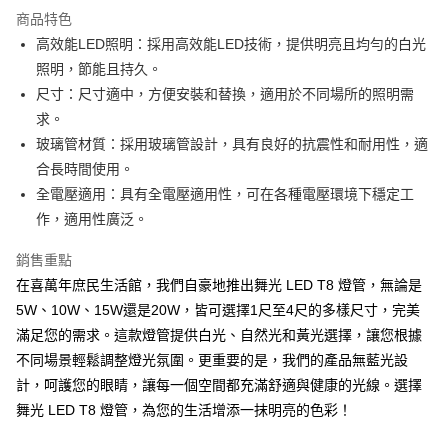
運送方式
商品特色
高效能LED照明：採用高效能LED技術，提供明亮且均勻的白光
宅配
照明，節能且持久。
每筆NT$160，滿NT$10,000(含以上)免運費
尺寸：尺寸適中，方便安裝和替換，適用於不同場所的照明需
求。
玻璃管材質：採用玻璃管設計，具有良好的抗震性和耐用性，適
合長時間使用。
全電壓適用：具有全電壓適用性，可在各種電壓環境下穩定工
作，適用性廣泛。
銷售重點
在喜萬年庶民生活館，我們自豪地推出舞光 LED T8 燈管，無論是
5W、10W、15W還是20W，皆可選擇1尺至4尺的多樣尺寸，完美
滿足您的需求。這款燈管提供白光、自然光和黃光選擇，讓您根據
不同場景輕鬆調整燈光氛圍。更重要的是，我們的產品無藍光設
計，呵護您的眼睛，讓每一個空間都充滿舒適與健康的光線。選擇
舞光 LED T8 燈管，為您的生活增添一抹明亮的色彩！