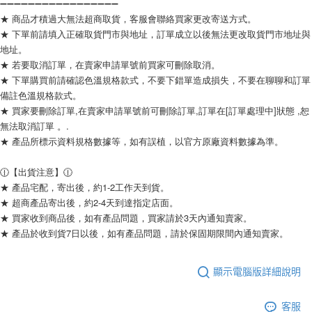
➖➖➖➖➖➖➖➖➖➖➖➖➖➖➖➖➖
★ 商品才積過大無法超商取貨，客服會聯絡買家更改寄送方式。
★ 下單前請填入正確取貨門市與地址，訂單成立以後無法更改取貨門市地址與
地址。
★ 若要取消訂單，在賣家申請單號前買家可刪除取消。
★ 下單購買前請確認色溫規格款式，不要下錯單造成損失，不要在聊聊和訂單
備註色溫規格款式。
★ 買家要刪除訂單,在賣家申請單號前可刪除訂單,訂單在[訂單處理中]狀態 ,恕
無法取消訂單 。.
★ 產品所標示資料規格數據等，如有誤植，以官方原廠資料數據為準。
🕧【出貨注意】🕧
★ 產品宅配，寄出後，約1-2工作天到貨。
★ 超商產品寄出後，約2-4天到達指定店面。
★ 買家收到商品後，如有產品問題，買家請於3天內通知賣家。
★ 產品於收到貨7日以後，如有產品問題，請於保固期限間內通知賣家。
顯示電腦版詳細說明
客服