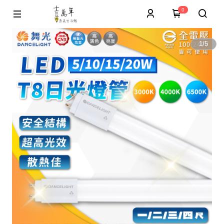
0
1
/
5