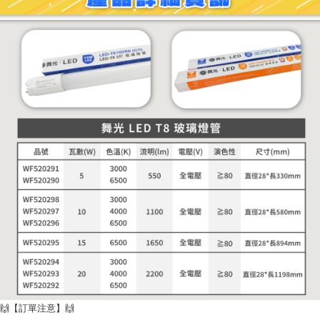
🙌【訂單注意】🙌