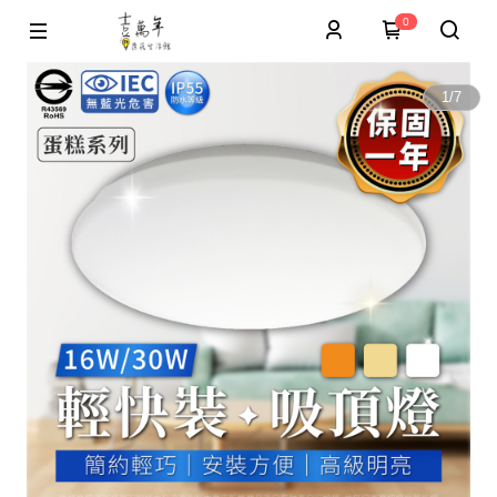
0
1
/
7