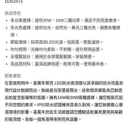
11351071
ATM付款
商品特色
多功率選擇：提供30W、16W二種功率，滿足不同亮度需求。
運送方式
多光色選擇：提供白光、自然光、黃光三種光色，適應各種環
全家取貨付款
境。
每筆NT$60
節能環保：採用高效LED光源，低耗電，節能減排。
均勻照明：光線均勻柔和，不刺眼，提升照明品質。
7-11取貨付款
全電壓設計：適用於全球電壓範圍，安裝簡便。
每筆NT$60
高品質材料：臺灣品牌保證，耐用可靠，使用壽命長。
宅配
銷售重點
每筆NT$160，滿NT$10,000(含以上)免運費
在家居照明中，喜萬年樂亮 LED防水吸頂燈以其卓越的防水性能和
現代設計脫穎而出。無論是浴室還是陽台，這款燈具都能為您創造
出如星空般璀璨的氛圍。擁有16W和30W兩種選擇，讓您輕鬆匹配
不同空間的需求。IP55防水認證確保其長久耐用，讓您無需擔心潮
濕環境的影響。喜萬年庶民生活館邀請您體驗這款兼具實用與美觀
的吸頂燈，為每一個角落帶來明亮與溫馨。