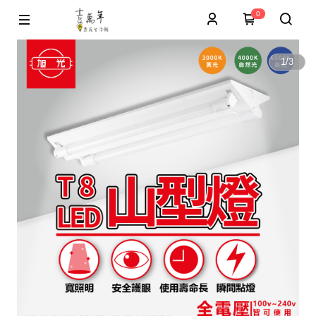
0
1
/
3