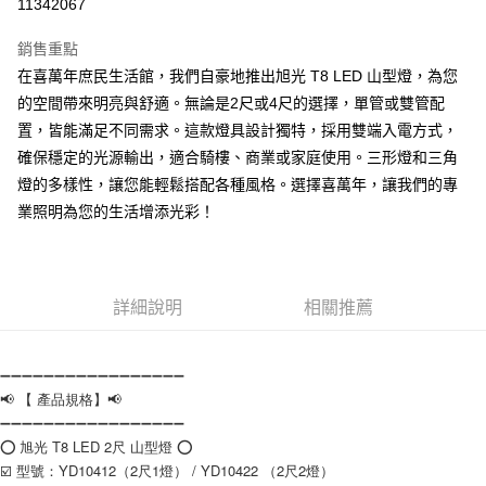
11342067
ATM付款
銷售重點
在喜萬年庶民生活館，我們自豪地推出旭光 T8 LED 山型燈，為您
運送方式
的空間帶來明亮與舒適。無論是2尺或4尺的選擇，單管或雙管配
全家取貨付款
置，皆能滿足不同需求。這款燈具設計獨特，採用雙端入電方式，
每筆NT$60
確保穩定的光源輸出，適合騎樓、商業或家庭使用。三形燈和三角
燈的多樣性，讓您能輕鬆搭配各種風格。選擇喜萬年，讓我們的專
7-11取貨付款
業照明為您的生活增添光彩！
每筆NT$60
宅配
每筆NT$160，滿NT$10,000(含以上)免運費
詳細說明
相關推薦
➖➖➖➖➖➖➖➖➖➖➖➖➖➖➖➖➖
📢 【 產品規格】📢
➖➖➖➖➖➖➖➖➖➖➖➖➖➖➖➖➖
⭕️ 旭光 T8 LED 2尺 山型燈 ⭕️
☑️ 型號：YD10412（2尺1燈） / YD10422 （2尺2燈）