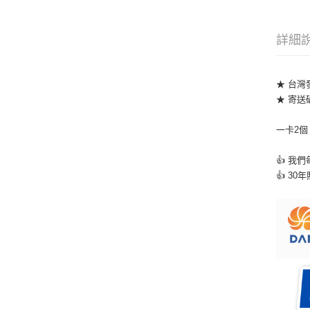
詳細
★ 台灣
★ 寄送
一卡2個
👍 我
👍 3