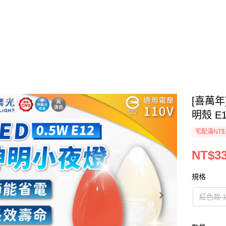
[喜萬年]
明殼 E
宅配滿NT$1
NT$3
規格
紅色款 