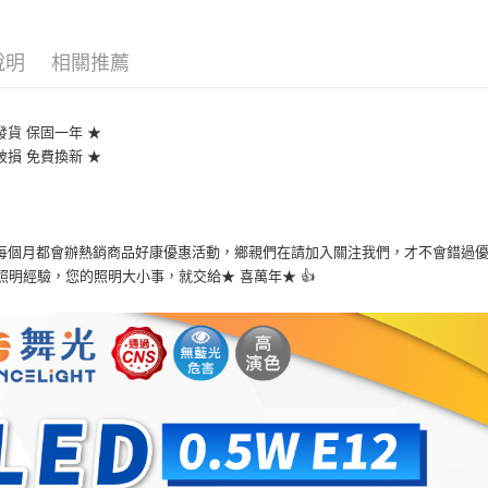
說明
相關推薦
發貨 保固一年 ★
破損 免費換新 ★
們每個月都會辦熱銷商品好康優惠活動，鄉親們在請加入關注我們，才不會錯過優惠
0年照明經驗，您的照明大小事，就交給★ 喜萬年★ 👍