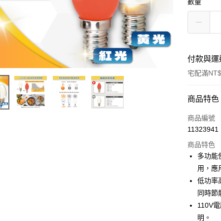
數量
付款與運
宅配滿NT$
付款方式
商品特色
信用卡一
商品編號
11323941
超商取貨
商品特色
ATM付款
多功能
用，應
低功率
運送方式
同時節
全家取貨
110
每筆NT$6
明。