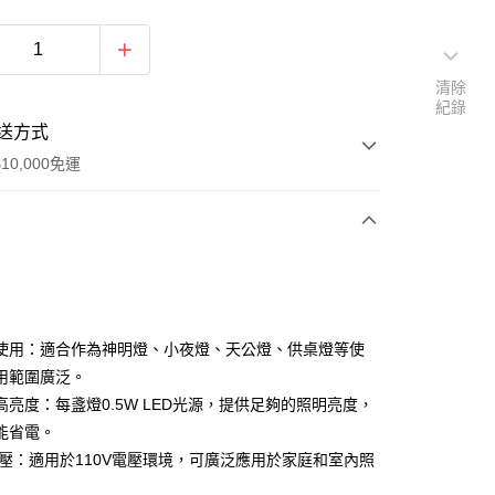
清除
紀錄
送方式
10,000免運
次付款
付款
使用：適合作為神明燈、小夜燈、天公燈、供桌燈等使
用範圍廣泛。
高亮度：每盞燈0.5W LED光源，提供足夠的照明亮度，
能省電。
付款
V電壓：適用於110V電壓環境，可廣泛應用於家庭和室內照
0