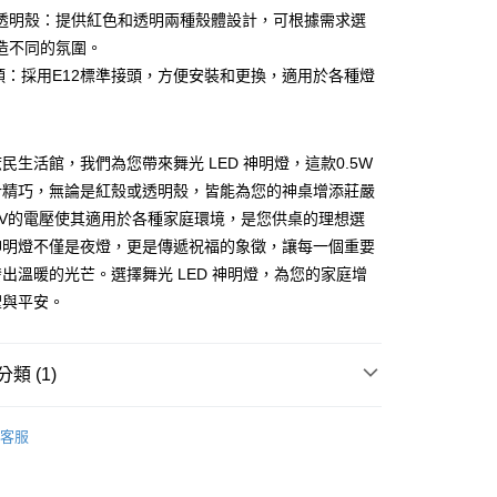
透明殼：提供紅色和透明兩種殼體設計，可根據需求選
付款
造不同的氛圍。
0
接頭：採用E12標準接頭，方便安裝和更換，適用於各種燈
60，滿NT$10,000(含以上)免運費
民生活館，我們為您帶來舞光 LED 神明燈，這款0.5W
計精巧，無論是紅殼或透明殼，皆能為您的神桌增添莊嚴
0V的電壓使其適用於各種家庭環境，是您供桌的理想選
神明燈不僅是夜燈，更是傳遞祝福的象徵，讓每一個重要
出溫暖的光芒。選擇舞光 LED 神明燈，為您的家庭增
聖與平安。
類 (1)
泡
客服