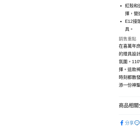
紅殼和
7-11取貨
擇，營
每筆NT$6
E12
宅配
具。
每筆NT$1
銷售重點
在喜萬年庶
的燈具設
氛圍。11
擇。這款
時刻都散發
添一份神
商品相關分
舞光
燈
分享